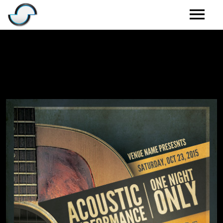
HOME
BLOG
MUSIC
VIDEOS
BOOKING
PRESSKIT
SOUNDCLOUD